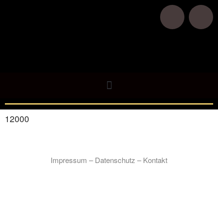
Zur Hauptseite
Live Poker
Zum Pokerroom
Upcoming Events
Results
12000
Impressum
–
Datenschutz
–
Kontakt